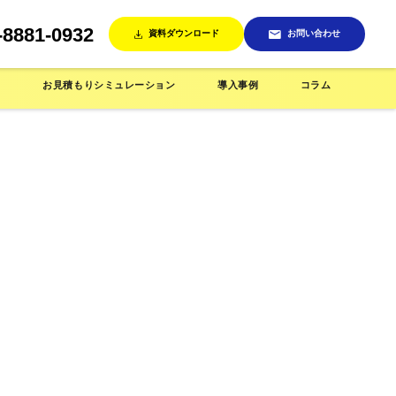
-8881-0932
資料ダウンロード
お問い合わせ
ン
お見積もりシミュレーション
導入事例
コラム
売機
インテリア/雑貨店で使う
省人化店舗で使う