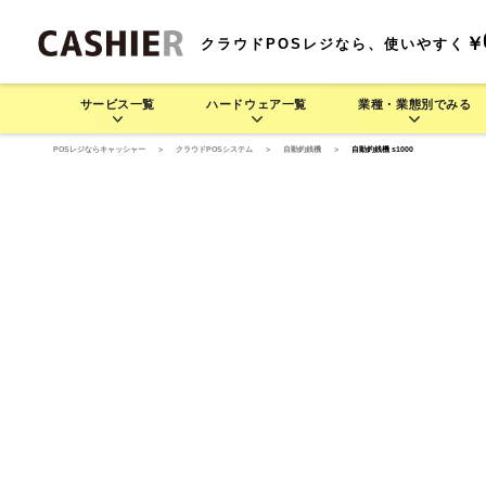
￥
クラウドPOSレジなら、使いやすく
サービス一覧
ハードウェア一覧
業種・業態別でみる
POSレジならキャッシャー
>
クラウドPOSシステム
>
自動釣銭機
>
自動釣銭機 s1000
サービス一覧
業種・業態別でみる
ハードウェア一覧
料金プラン
機
CASHIERの豊富な運用方法をご紹介します
業種・業態別でさまざま
CASH
CASHIE
飲食業 >
R
POS
CASHIE
R
POS
基
連
POSレジ
セルフレジ
D3 MINI
居酒屋で使う
モバイル型POSレジ
そば/うどん/ラーメン店で
D3 MINI
セルフレジ
レストラン/
モ
(一体型POSレジ)
使う
(一体型POSレジ)
レジャー業 >
CASHIE
R
ORDER
CASHIE
R
ORDER
自動釣銭機
オーダーエントリー
テム