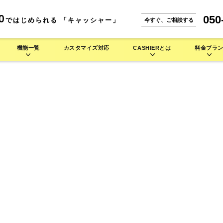
050
0
ではじめられる 「キャッシャー」
今すぐ、ご相談する
機能一覧
カスタマイズ対応
CASHIERとは
料金プラ
能一覧
CASHIERとは
。
な使い方をご紹介します。
IERの多彩なハードウェアラインナップをご紹介します。
小売業 >
本機能
CASHIER POSが選ばれる理由
携サービス
店舗運営を徹底的にサポート
安心のシステム設計・セキュリティ
よくある質問
セミセルフレジ
タッチパネル型券売機
自動釣銭機
焼肉店で使う
バイル型POSレジ
お菓子/スイーツ店で使う
セルフレジ
タッチパネル型券売機
キッチンカーで使う
アパレルで使う
タッチパネル型券
セミセルフレジ
セミセルフレジ
その他業種 >
シス
キャッシュレス端末
周辺機器