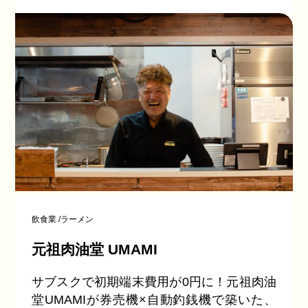
飲食業
/
ラーメン
元祖肉油堂 UMAMI
サブスクで初期端末費用が0円に！元祖肉油
堂UMAMIが券売機×自動釣銭機で築いた、