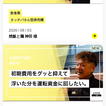
飲食業
タッチパネル型券売機
2026 / 08 / 03
焼飯と麺 神田 様
NEW