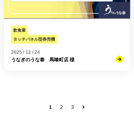
飲食業
タッチパネル型券売機
2025 / 12 / 24
うなぎのうな泰 馬喰町店 様
1
2
3