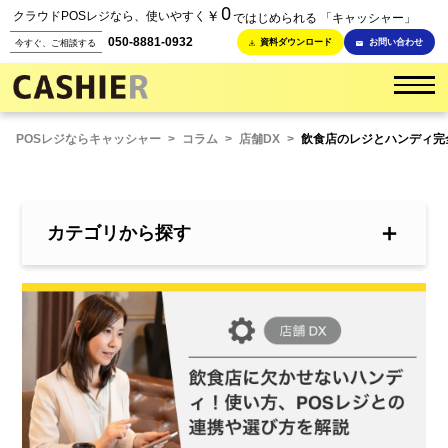
0
￥
クラウドPOSレジなら、使いやすく
ではじめられる 「キャッシャー」
050-8881-0932
資料ダウンロード
お問い合わせ
今すぐ、ご相談する
POSレジならキャッシャー
>
コラム
>
店舗DX
>
飲食店のレジとハンディ完全
＋
カテゴリから探す