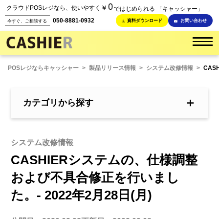
0
￥
クラウドPOSレジなら、使いやすく
ではじめられる 「キャッシャー」
050-8881-0932
資料ダウンロード
お問い合わせ
今すぐ、ご相談する
POSレジならキャッシャー
>
製品リリース情報
>
システム改修情報
>
CAS
＋
カテゴリから探す
システム改修情報
CASHIERシステムの、仕様調整
および不具合修正を行いまし
た。- 2022年2月28日(月)