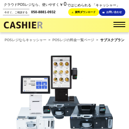
0
￥
クラウドPOSレジなら、使いやすく
ではじめられる 「キャッシャー」
050-8881-0932
資料ダウンロード
お問い合わせ
今すぐ、ご相談する
POSレジならキャッシャー
>
POSレジの料金一覧ページ
>
サブスクプラン