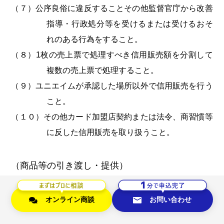
（７）公序良俗に違反することその他監督官庁から改善
指導・行政処分等を受けるまたは受けるおそ
れのある行為をすること。
（８）1枚の売上票で処理すべき信用販売額を分割して
複数の売上票で処理すること。
（９）ユニエイムが承認した場所以外で信用販売を行う
こと。
（１０）その他カード加盟店契約または法令、商習慣等
に反した信用販売を取り扱うこと。
（商品等の引き渡し・提供）
第１６条 カード加盟店は、信用販売を行った場合、カ
ード会員に対し、直ちに商品等を引き渡しまたは提
オンライン商談
お問い合わせ
供するものとします。なお、信用販売を行った日に