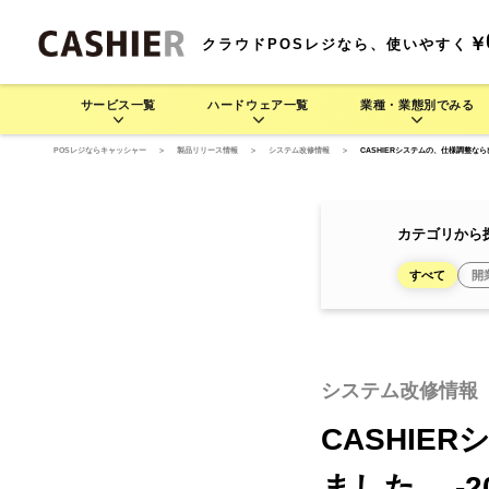
￥
クラウドPOSレジなら、使いやすく
サービス一覧
ハードウェア一覧
業種・業態別でみる
POSレジならキャッシャー
>
製品リリース情報
>
システム改修情報
>
CASHIERシステムの、仕様調整なら
サービス一覧
業種・業態別でみる
ハードウェア一覧
料金プラン
機
CASHIERの豊富な運用方法をご紹介します
業種・業態別でさまざま
CASH
CASHIE
飲食業 >
R
POS
CASHIE
R
POS
基
カテゴリから
連
すべて
開
POSレジ
セルフレジ
D3 MINI
居酒屋で使う
モバイル型POSレジ
そば/うどん/ラーメン店で
D3 MINI
セルフレジ
レストラン/
モ
(一体型POSレジ)
使う
(一体型POSレジ)
システム改修情報
レジャー業 >
CASHIE
R
ORDER
CASHIE
R
ORDER
CASHI
自動釣銭機
オーダーエントリー
ました。 -2
テム