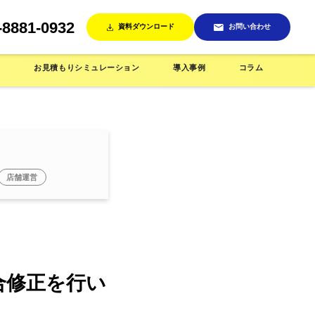
-8881-0932
資料ダウンロード
お問い合わせ
ン
お見積もりシミュレーション
導入事例
コラム
店舗運営
売機
インテリア/雑貨店で使う
省人化店舗で使う
合修正を行い