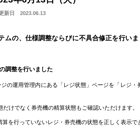
更新日 2023.06.13
物館で使う
動物園/水族館で使う
グランピング施設で使う
イベント/ライブで使う
ハンディオーダー
スマホオーダー
テーブルオーダー
スマホオーダー
CASHIE
R
OPERATION
CASHIE
R
EC
システムの、仕様調整ならびに不具合修正を行い
金プラン一覧はこちら
の調整を行いました
店舗運営代行サービス
EC機能
理ページの運用管理内にある「レジ状態」ページを「レジ
状態だけでなく券売機の精算状態もご確認いただけます。
精算を行っていないレジ・券売機の状態を正しく表示で