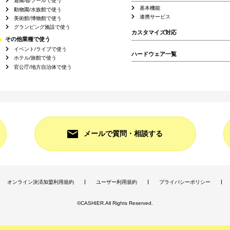
遊園地/プールで使う
基本機能
動物園/水族館で使う
連携サービス
美術館/博物館で使う
グランピング施設で使う
カスタマイズ対応
その他業種で使う
イベント/ライブで使う
ハードウェア一覧
ホテル/旅館で使う
官公庁/地方自治体で使う
メールで質問・相談する
オンライン決済加盟利用規約
ユーザー利用規約
プライバシーポリシー
©CASHIER.All Rights Reserved.