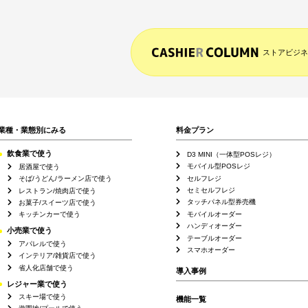
ストアビジネ
業種・業態別にみる
料金プラン
飲食業で使う
D3 MINI（一体型POSレジ）
モバイル型POSレジ
居酒屋で使う
セルフレジ
そば/うどん/ラーメン店で使う
セミセルフレジ
レストラン/焼肉店で使う
タッチパネル型券売機
お菓子/スイーツ店で使う
モバイルオーダー
キッチンカーで使う
ハンディオーダー
小売業で使う
テーブルオーダー
アパレルで使う
スマホオーダー
インテリア/雑貨店で使う
省人化店舗で使う
導入事例
レジャー業で使う
スキー場で使う
機能一覧