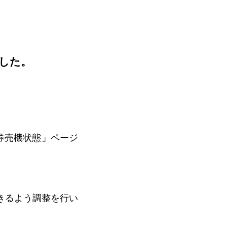
ホテル/旅館で使う
官公庁/地方自治体で使う
ました。
・券売機状態」ページ
きるよう調整を行い