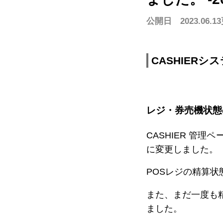
公開日 2023.06.13
スキー場で使う
遊園地/プールで使う
美術館/博
モバイルオーダー
ハンディオーダー
モバイルオーダー
テーブルオーダー
CASHIE
R
PAYMENT
サブスクプラン
CASHIER
料
レジ・券売機状態
サブスクプラン
モバイル型決済端末
マルチ決済端末
カード型決済端末
CASHIER 管
に変更しました。
POSレジの精算
また、まだ一度も
ました。