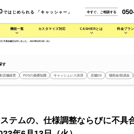
050
0
ではじめられる 「キャッシャー」
今すぐ、ご相談する
機能一覧
カスタマイズ対応
CASHIERとは
料金プラ
びに不具合修正を行いました。 -2023年6月13日（火）
能一覧
CASHIERとは
。
な使い方をご紹介します。
IERの多彩なハードウェアラインナップをご紹介します。
小売業 >
本機能
CASHIER POSが選ばれる理由
探す
携サービス
店舗運営を徹底的にサポート
安心のシステム設計・セキュリティ
業/店舗経営
POSの基礎知識
キャッシュレス決済
店舗DX
補助金/助成金
よくある質問
セミセルフレジ
タッチパネル型券売機
自動釣銭機
焼肉店で使う
バイル型POSレジ
お菓子/スイーツ店で使う
セルフレジ
タッチパネル型券売機
キッチンカーで使う
アパレルで使う
タッチパネル型券
セミセルフレジ
セミセルフレジ
その他業種 >
ERシステムの、仕様調整ならびに不具
シス
キャッシュレス端末
周辺機器
023年6月13日（火）