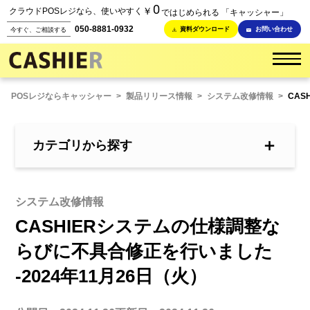
0
￥
クラウドPOSレジなら、使いやすく
ではじめられる 「キャッシャー」
050-8881-0932
資料ダウンロード
お問い合わせ
今すぐ、ご相談する
POSレジならキャッシャー
>
製品リリース情報
>
システム改修情報
>
CAS
＋
カテゴリから探す
システム改修情報
CASHIERシステムの仕様調整な
らびに不具合修正を行いました
-2024年11月26日（火）