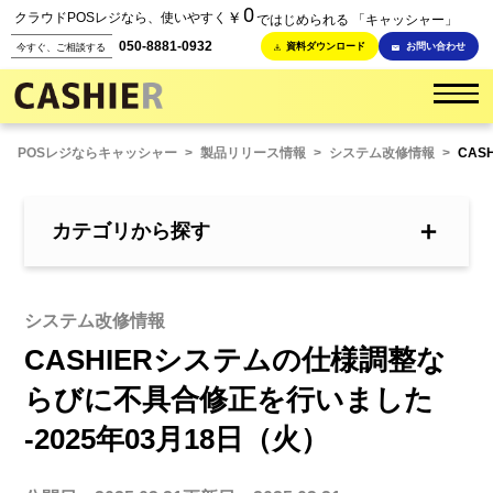
0
￥
クラウドPOSレジなら、使いやすく
ではじめられる 「キャッシャー」
050-8881-0932
資料ダウンロード
お問い合わせ
今すぐ、ご相談する
POSレジならキャッシャー
>
製品リリース情報
>
システム改修情報
>
CAS
＋
カテゴリから探す
システム改修情報
CASHIERシステムの仕様調整な
らびに不具合修正を行いました
-2025年03月18日（火）