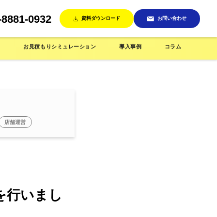
-8881-0932
資料ダウンロード
お問い合わせ
ン
お見積もりシミュレーション
導入事例
コラム
店舗運営
売機
インテリア/雑貨店で使う
省人化店舗で使う
トを行いまし