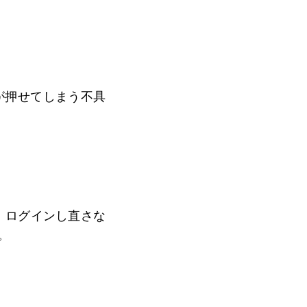
が押せてしまう不具
、
ログインし直さな
。