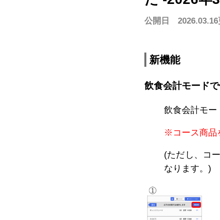
公開日 2026.03.16
スキー場で使う
遊園地/プールで使う
美術館/博
モバイルオーダー
ハンディオーダー
モバイルオーダー
テーブルオーダー
CASHIE
R
PAYMENT
サブスクプラン
新機能
料
飲食会計モードで
サブスクプラン
モバイル型決済端末
マルチ決済端末
カード型決済端末
飲食会計モー
※コース商品
(ただし、コ
なります。)