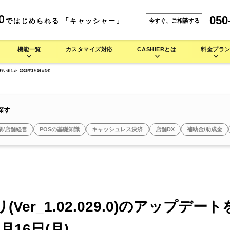
050
0
ではじめられる 「キャッシャー」
今すぐ、ご相談する
機能一覧
カスタマイズ対応
CASHIERとは
料金プラ
行いました -2026年3月16日(月)
能一覧
CASHIERとは
。
な使い方をご紹介します。
IERの多彩なハードウェアラインナップをご紹介します。
小売業 >
本機能
CASHIER POSが選ばれる理由
探す
携サービス
店舗運営を徹底的にサポート
安心のシステム設計・セキュリティ
業/店舗経営
POSの基礎知識
キャッシュレス決済
店舗DX
補助金/助成金
よくある質問
セミセルフレジ
タッチパネル型券売機
自動釣銭機
焼肉店で使う
バイル型POSレジ
お菓子/スイーツ店で使う
セルフレジ
タッチパネル型券売機
キッチンカーで使う
アパレルで使う
タッチパネル型券
セミセルフレジ
セミセルフレジ
その他業種 >
Ver_1.02.029.0)のアップデー
シス
キャッシュレス端末
周辺機器
3月16日(月)