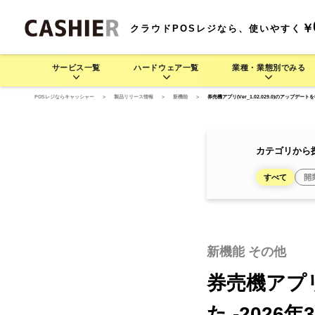
￥
クラウドPOSレジなら、使いやすく
サービス一覧
ハードウェア一覧
業種・業態別でみる
POSレジならキャッシャー
>
製品リリース情報
>
新機能
>
券売機アプリ(Ver_1.02.029.0)のアップデートを
サービス一覧
業種・業態別でみる
ハードウェア一覧
料金プラン
機
CASHIERの豊富な運用方法をご紹介します
業種・業態別でさまざま
CASH
CASHIE
飲食業 >
R
POS
CASHIE
R
POS
基
カテゴリから
連
すべて
開
POSレジ
セルフレジ
D3 MINI
居酒屋で使う
モバイル型POSレジ
そば/うどん/ラーメン店で
D3 MINI
セルフレジ
レストラン/
モ
(一体型POSレジ)
使う
(一体型POSレジ)
新機能 その他
レジャー業 >
CASHIE
R
ORDER
CASHIE
R
ORDER
券売機アプリ(
自動釣銭機
オーダーエントリー
た -2026年
テム