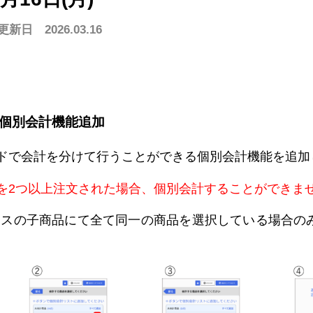
更新日 2026.03.16
物館で使う
動物園/水族館で使う
グランピング施設で使う
イベント/ライブで使う
ハンディオーダー
スマホオーダー
テーブルオーダー
スマホオーダー
CASHIE
R
OPERATION
CASHIE
R
EC
金プラン一覧はこちら
個別会計機能追加
店舗運営代行サービス
EC機能
ドで会計を分けて行うことができる個別会計機能を追加
を2つ以上注文された場合、個別会計することができま
ースの子商品にて全て同一の商品を選択している場合の