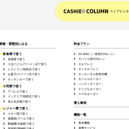
ストアビジネ
業種・業態別にみる
料金プラン
飲食業で使う
D3 MINI（一体型POSレジ）
モバイル型POSレジ
居酒屋で使う
セルフレジ
そば/うどん/ラーメン店で使う
セミセルフレジ
レストラン/焼肉店で使う
タッチパネル型券売機
お菓子/スイーツ店で使う
モバイルオーダー
キッチンカーで使う
ハンディオーダー
小売業で使う
テーブルオーダー
アパレルで使う
スマホオーダー
インテリア/雑貨店で使う
省人化店舗で使う
導入事例
レジャー業で使う
スキー場で使う
機能一覧
遊園地/プールで使う
基本機能
動物園/水族館で使う
連携サービス
美術館/博物館で使う