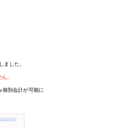
ホテル/旅館で使う
官公庁/地方自治体で使う
しました。
せん。
み個別会計が可能に