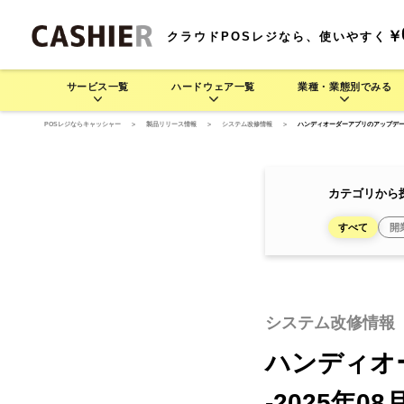
￥
クラウドPOSレジなら、使いやすく
サービス一覧
ハードウェア一覧
業種・業態別でみる
POSレジならキャッシャー
>
製品リリース情報
>
システム改修情報
>
ハンディオーダーアプリのアップデートを行
サービス一覧
業種・業態別でみる
ハードウェア一覧
料金プラン
機
CASHIERの豊富な運用方法をご紹介します
業種・業態別でさまざま
CASH
CASHIE
飲食業 >
R
POS
CASHIE
R
POS
基
カテゴリから
連
すべて
開
POSレジ
セルフレジ
D3 MINI
居酒屋で使う
モバイル型POSレジ
そば/うどん/ラーメン店で
D3 MINI
セルフレジ
レストラン/
モ
(一体型POSレジ)
使う
(一体型POSレジ)
システム改修情報
レジャー業 >
CASHIE
R
ORDER
CASHIE
R
ORDER
ハンディオ
自動釣銭機
オーダーエントリー
-2025年08
テム