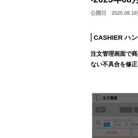
公開日 2025.08.18
スキー場で使う
遊園地/プールで使う
美術館/博
モバイルオーダー
ハンディオーダー
モバイルオーダー
テーブルオーダー
CASHIE
R
PAYMENT
サブスクプラン
CASHIER 
料
注文管理画面で商
ない不具合を修正
サブスクプラン
モバイル型決済端末
マルチ決済端末
カード型決済端末