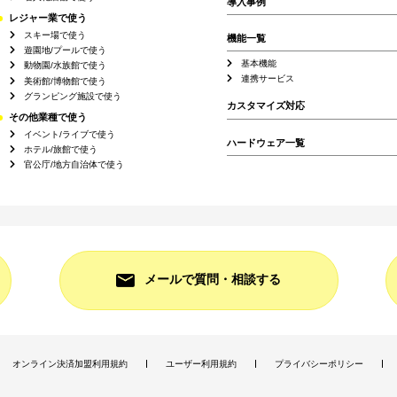
導入事例
レジャー業で使う
スキー場で使う
機能一覧
遊園地/プールで使う
基本機能
動物園/水族館で使う
連携サービス
美術館/博物館で使う
グランピング施設で使う
カスタマイズ対応
その他業種で使う
イベント/ライブで使う
ハードウェア一覧
ホテル/旅館で使う
官公庁/地方自治体で使う
メールで質問・相談する
オンライン決済加盟利用規約
ユーザー利用規約
プライバシーポリシー