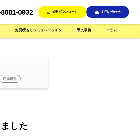
-8881-0932
資料ダウンロード
お問い合わせ
ン
お見積もりシミュレーション
導入事例
コラム
店舗運営
売機
インテリア/雑貨店で使う
省人化店舗で使う
いました