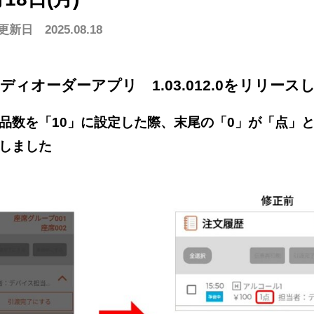
更新日 2025.08.18
物館で使う
動物園/水族館で使う
グランピング施設で使う
イベント/ライブで使う
ハンディオーダー
スマホオーダー
テーブルオーダー
スマホオーダー
CASHIE
R
OPERATION
CASHIE
R
EC
ハンディオーダーアプリ 1.03.012.0をリリー
金プラン一覧はこちら
品数を「10」に設定した際、末尾の「0」が「点」
しました
店舗運営代行サービス
EC機能