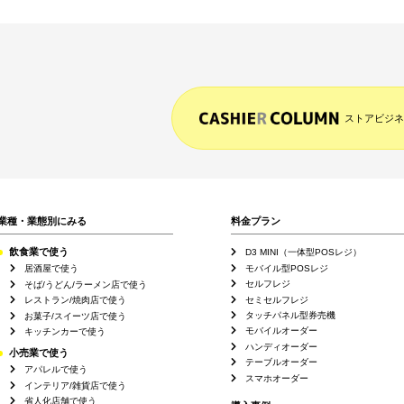
ストアビジネ
業種・業態別にみる
料金プラン
飲食業で使う
D3 MINI（一体型POSレジ）
モバイル型POSレジ
居酒屋で使う
セルフレジ
そば/うどん/ラーメン店で使う
セミセルフレジ
レストラン/焼肉店で使う
タッチパネル型券売機
お菓子/スイーツ店で使う
モバイルオーダー
キッチンカーで使う
ハンディオーダー
小売業で使う
テーブルオーダー
アパレルで使う
スマホオーダー
インテリア/雑貨店で使う
省人化店舗で使う