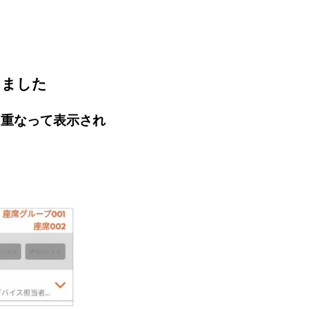
ホテル/旅館で使う
官公庁/地方自治体で使う
スしました
と重なって表示され