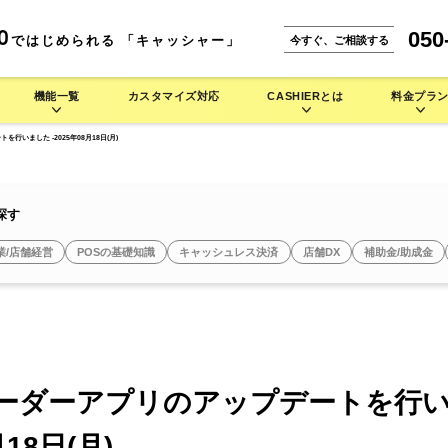
050
0
ではじめられる 「キャッシャー」
今すぐ、ご相談する
機能一覧
カスタマイズ対応
CASHIERとは
料金プラ
いました -2025年08月18日(月)
能一覧
CASHIERとは
。
な使い方をご紹介します。
IERの多彩なハードウェアラインナップをご紹介します。
小売業 >
本機能
CASHIER POSが選ばれる理由
探す
携サービス
店舗運営を徹底的にサポート
安心のシステム設計・セキュリティ
業/店舗経営
POSの基礎知識
キャッシュレス決済
店舗DX
補助金/助成金
よくある質問
セミセルフレジ
タッチパネル型券売機
自動釣銭機
焼肉店で使う
バイル型POSレジ
お菓子/スイーツ店で使う
セルフレジ
タッチパネル型券売機
キッチンカーで使う
アパレルで使う
タッチパネル型券
セミセルフレジ
セミセルフレジ
その他業種 >
ーダーアプリのアップデートを行
シス
キャッシュレス端末
周辺機器
月18日(月)