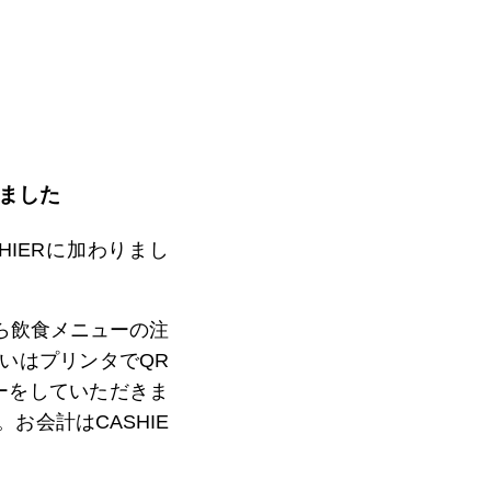
ホテル/旅館で使う
官公庁/地方自治体で使う
りました
IERに加わりまし
ら飲食メニューの注
いはプリンタでQR
ーをしていただきま
会計はCASHIE