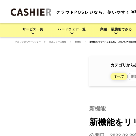
￥
クラウドPOSレジなら、使いやすく
サービス一覧
ハードウェア一覧
業種・業態別でみる
POSレジならキャッシャー
>
製品リリース情報
>
新機能
>
新機能をリリースしました。- 2022年3月28日(月
サービス一覧
業種・業態別でみる
ハードウェア一覧
料金プラン
機
CASHIERの豊富な運用方法をご紹介します
業種・業態別でさまざま
CASH
CASHIE
飲食業 >
R
POS
CASHIE
R
POS
基
カテゴリから
連
すべて
開
POSレジ
セルフレジ
D3 MINI
居酒屋で使う
モバイル型POSレジ
そば/うどん/ラーメン店で
D3 MINI
セルフレジ
レストラン/
モ
(一体型POSレジ)
使う
(一体型POSレジ)
新機能
レジャー業 >
CASHIE
R
ORDER
CASHIE
R
ORDER
新機能をリリ
自動釣銭機
オーダーエントリー
テム
公開日 2022.03.28