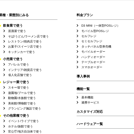
業種・業態別にみる
料金プラン
飲食業で使う
D3 MINI（一体型POSレジ）
モバイル型POSレジ
居酒屋で使う
セルフレジ
そば/うどん/ラーメン店で使う
セミセルフレジ
レストラン/焼肉店で使う
タッチパネル型券売機
お菓子/スイーツ店で使う
モバイルオーダー
キッチンカーで使う
ハンディオーダー
小売業で使う
テーブルオーダー
アパレルで使う
スマホオーダー
インテリア/雑貨店で使う
省人化店舗で使う
導入事例
レジャー業で使う
スキー場で使う
機能一覧
遊園地/プールで使う
基本機能
動物園/水族館で使う
連携サービス
美術館/博物館で使う
グランピング施設で使う
カスタマイズ対応
その他業種で使う
イベント/ライブで使う
ハードウェア一覧
ホテル/旅館で使う
官公庁/地方自治体で使う