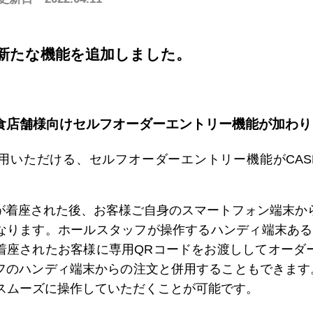
物館で使う
動物園/水族館で使う
グランピング施設で使う
イベント/ライブで使う
ハンディオーダー
スマホオーダー
テーブルオーダー
スマホオーダー
に、新たな機能を追加しました。
CASHIE
R
OPERATION
CASHIE
R
EC
金プラン一覧はこちら
、飲食店舗様向けセルフオーダーエントリー機能が加わ
店舗運営代行サービス
EC機能
用いただける、セルフオーダーエントリー機能がCASH
が着座された後、お客様ご自身のスマートフォン端末か
なります。ホールスタッフが操作するハンディ端末ある
着座されたお客様に専用QRコードをお渡ししてオーダ
フのハンディ端末からの注文と併用することもできます。お
てスムーズに操作していただくことが可能です。