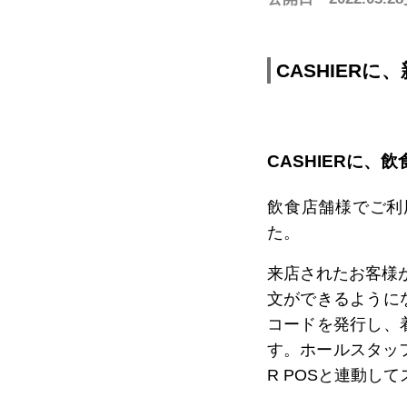
スキー場で使う
遊園地/プールで使う
美術館/博
モバイルオーダー
ハンディオーダー
モバイルオーダー
テーブルオーダー
CASHIER
CASHIE
R
PAYMENT
サブスクプラン
料
CASHIERに
サブスクプラン
モバイル型決済端末
マルチ決済端末
カード型決済端末
飲食店舗様でご利
た。
来店されたお客様
文ができるように
コードを発行し、
す。ホールスタッ
R POSと連動し