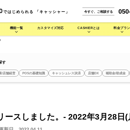
050
0
ではじめられる 「キャッシャー」
今すぐ、ご相談する
機能一覧
カスタマイズ対応
CASHIERとは
料金プラ
)
能一覧
CASHIERとは
。
な使い方をご紹介します。
IERの多彩なハードウェアラインナップをご紹介します。
小売業 >
本機能
CASHIER POSが選ばれる理由
探す
携サービス
店舗運営を徹底的にサポート
安心のシステム設計・セキュリティ
業/店舗経営
POSの基礎知識
キャッシュレス決済
店舗DX
補助金/助成金
よくある質問
セミセルフレジ
タッチパネル型券売機
自動釣銭機
焼肉店で使う
バイル型POSレジ
お菓子/スイーツ店で使う
セルフレジ
タッチパネル型券売機
キッチンカーで使う
アパレルで使う
タッチパネル型券
セミセルフレジ
セミセルフレジ
その他業種 >
ースしました。- 2022年3月28日(
シス
キャッシュレス端末
周辺機器
更新日 2022.04.11