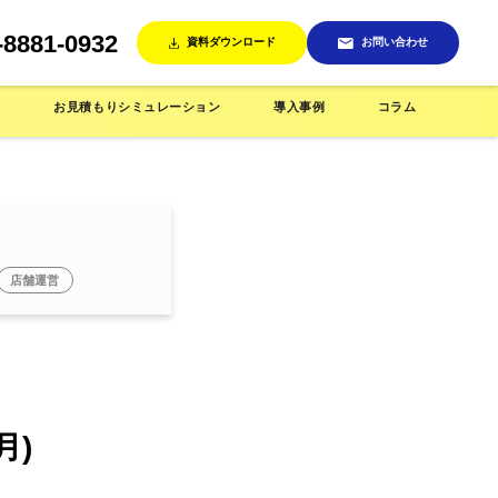
-8881-0932
資料ダウンロード
お問い合わせ
ン
お見積もりシミュレーション
導入事例
コラム
店舗運営
売機
インテリア/雑貨店で使う
省人化店舗で使う
月)