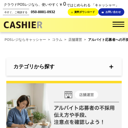
0
￥
クラウドPOSレジなら、使いやすく
ではじめられる 「キャッシャー」
050-8881-0932
資料ダウンロード
お問い合わせ
今すぐ、ご相談する
POSレジならキャッシャー
>
コラム
>
店舗運営
>
アルバイト応募者への不
＋
カテゴリから探す