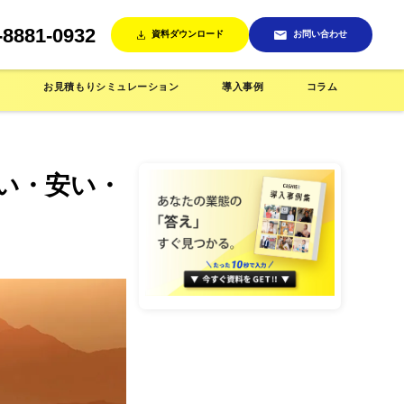
-8881-0932
資料ダウンロード
お問い合わせ
ン
お見積もりシミュレーション
導入事例
コラム
早い・安い・
売機
インテリア/雑貨店で使う
省人化店舗で使う