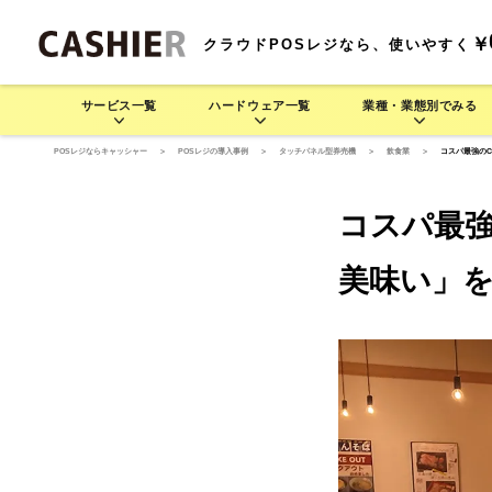
￥
クラウドPOSレジなら、使いやすく
サービス一覧
ハードウェア一覧
業種・業態別でみる
POSレジならキャッシャー
>
POSレジの導入事例
>
タッチパネル型券売機
>
飲食業
>
コスパ最強のC
サービス一覧
業種・業態別でみる
ハードウェア一覧
料金プラン
機
CASHIERの豊富な運用方法をご紹介します
業種・業態別でさまざま
CASH
コスパ最強
CASHIE
飲食業 >
R
POS
CASHIE
R
POS
基
連
美味い」
POSレジ
セルフレジ
D3 MINI
居酒屋で使う
モバイル型POSレジ
そば/うどん/ラーメン店で
D3 MINI
セルフレジ
レストラン/
モ
(一体型POSレジ)
使う
(一体型POSレジ)
レジャー業 >
CASHIE
R
ORDER
CASHIE
R
ORDER
自動釣銭機
オーダーエントリー
テム