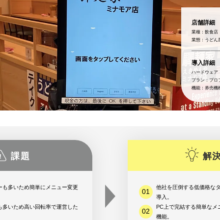
店舗詳細
物館で使う
動物園/水族館で使う
グランピング施設で使う
イベント/ライブで使う
ハンディオーダー
スマホオーダー
テーブルオーダー
スマホオーダー
業種：
飲食店
業態：
うどん
CASHIE
R
OPERATION
CASHIE
R
EC
金プラン一覧はこちら
導入詳細
ハードウェア
プラン：
プロ
機能：
券売機
店舗運営代行サービス
EC機能
課題
解
ーも多いため簡単にメニュー変更
他社を圧倒する低価格な
導入。
も多いため高い回転率で運営した
PC上で完結する簡単なメ
機能。