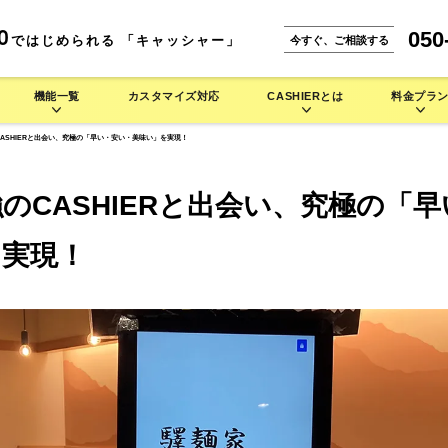
050
0
ではじめられる 「キャッシャー」
今すぐ、ご相談する
機能一覧
カスタマイズ対応
CASHIERとは
料金プラ
ASHIERと出会い、究極の「早い・安い・美味い」を実現！
能一覧
CASHIERとは
。
な使い方をご紹介します。
IERの多彩なハードウェアラインナップをご紹介します。
のCASHIERと出会い、究極の「
小売業 >
本機能
CASHIER POSが選ばれる理由
携サービス
店舗運営を徹底的にサポート
安心のシステム設計・セキュリティ
を実現！
よくある質問
セミセルフレジ
タッチパネル型券売機
自動釣銭機
焼肉店で使う
バイル型POSレジ
お菓子/スイーツ店で使う
セルフレジ
タッチパネル型券売機
キッチンカーで使う
アパレルで使う
タッチパネル型券
セミセルフレジ
セミセルフレジ
その他業種 >
シス
キャッシュレス端末
周辺機器