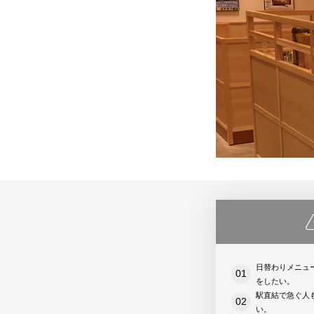
スキー場で使う
遊園地/プールで使う
美術館/博
モバイルオーダー
ハンディオーダー
モバイルオーダー
テーブルオーダー
CASHIE
R
PAYMENT
サブスクプラン
料
サブスクプラン
モバイル型決済端末
マルチ決済端末
カード型決済端末
日替わりメニュ
をしたい。
駅直結で急ぐ人
い。