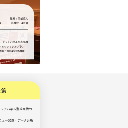
ホテル/旅館で使う
官公庁/地方自治体で使う
形態：
店舗拡大
屋
店舗数：
4店舗
：
タッチパネル型券売機
フェッショナルプラン
機能 / 自動釣銭機機能
決策
タッチパネル型券売機の
ニュー変更・データ分析