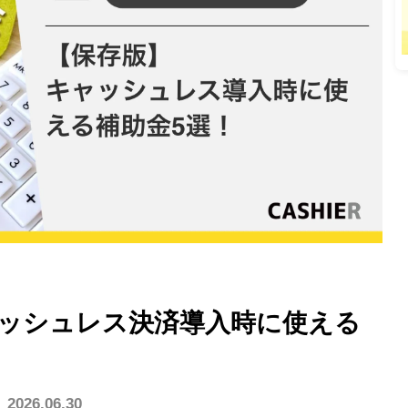
物館で使う
動物園/水族館で使う
グランピング施設で使う
イベント/ライブで使う
ハンディオーダー
スマホオーダー
テーブルオーダー
スマホオーダー
CASHIE
R
OPERATION
CASHIE
R
EC
金プラン一覧はこちら
店舗運営代行サービス
EC機能
キャッシュレス決済導入時に使える
026.06.30