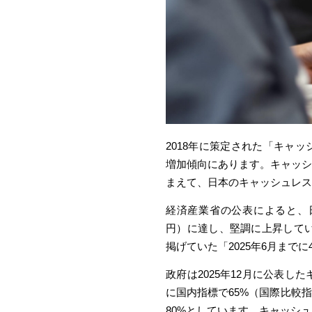
2018年に策定さ
れた「キャ
ッ
増加傾向
にあります。
キャッシ
まえて、
日本のキャッシュレス
経済産業省の公表
によると、
円）に達し、堅
調に上昇していま
掲げていた「2025年6月まで
政府は2025年12月に公表し
に国内指標で65%（国際比較
80%としています。キャッシ