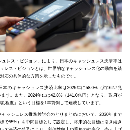
シュレス
・ビジョン」
により、日
本のキャッシ
ュレス決済率
は
ュレ
ス・ビジョン
とは、世界的
なキャッシュレス化
の動向を踏
対応の具体的な方策
を示したものです
。
日本の
キャッシュレス決
済比率は2025年に
58.0%（約16
2.7兆
す。また、2024年には42.8%（141.0兆円）となり、政府が
に4割程度」という目標を1年前倒しで達成しています。
たキャッシュレス推進検討会のとりまとめにおいて、2030年まで
指標で55%）を中間目標として設定し、将来的な目標は引き続き
ュレス決済の普及により、利便性向上や業務の効率化、売り上げ