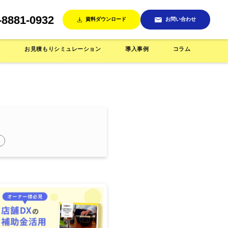
-8881-0932
資料ダウンロード
お問い合わせ
ン
お見積もりシミュレーション
導入事例
コラム
売機
インテリア/雑貨店で使う
省人化店舗で使う