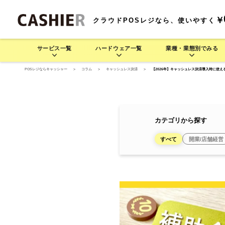
￥
クラウドPOSレジなら、使いやすく
サービス一覧
ハードウェア一覧
業種・業態別でみる
POSレジならキャッシャー
>
コラム
>
キャッシュレス決済
>
【2026年】キャッシュレス決済導入時に使え
サービス一覧
業種・業態別でみる
ハードウェア一覧
料金プラン
機
CASHIERの豊富な運用方法をご紹介します
業種・業態別でさまざま
CASH
CASHIE
飲食業 >
R
POS
CASHIE
R
POS
基
連
カテゴリから探す
すべて
開業/店舗経営
POSレジ
セルフレジ
D3 MINI
居酒屋で使う
モバイル型POSレジ
そば/うどん/ラーメン店で
D3 MINI
セルフレジ
レストラン/
モ
(一体型POSレジ)
使う
(一体型POSレジ)
レジャー業 >
CASHIE
R
ORDER
CASHIE
R
ORDER
自動釣銭機
オーダーエントリー
テム