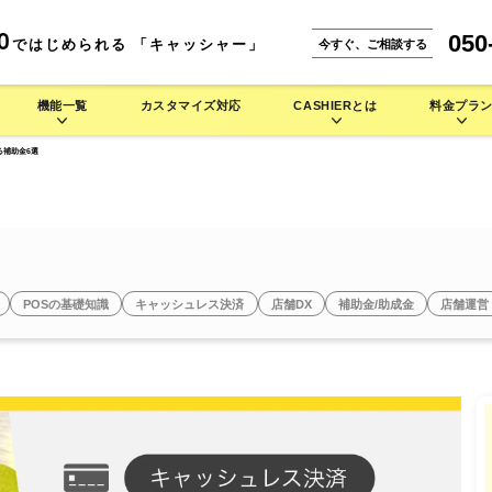
050
0
ではじめられる 「キャッシャー」
今すぐ、ご相談する
機能一覧
カスタマイズ対応
CASHIERとは
料金プラ
る補助金6選
能一覧
CASHIERとは
。
な使い方をご紹介します。
IERの多彩なハードウェアラインナップをご紹介します。
小売業 >
本機能
CASHIER POSが選ばれる理由
携サービス
店舗運営を徹底的にサポート
安心のシステム設計・セキュリティ
よくある質問
POSの基礎知識
キャッシュレス決済
店舗DX
補助金/助成金
店舗運営
セミセルフレジ
タッチパネル型券売機
自動釣銭機
焼肉店で使う
バイル型POSレジ
お菓子/スイーツ店で使う
セルフレジ
タッチパネル型券売機
キッチンカーで使う
アパレルで使う
タッチパネル型券
セミセルフレジ
セミセルフレジ
その他業種 >
シス
キャッシュレス端末
周辺機器