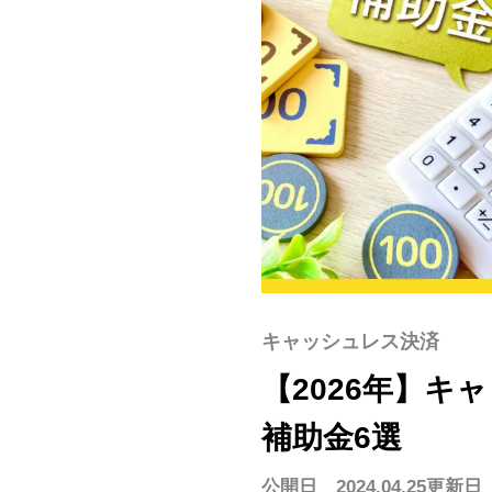
スキー場で使う
遊園地/プールで使う
美術館/博
モバイルオーダー
ハンディオーダー
モバイルオーダー
テーブルオーダー
CASHIE
R
PAYMENT
サブスクプラン
料
サブスクプラン
モバイル型決済端末
マルチ決済端末
カード型決済端末
キャッシュレス決済
【2026年】
補助金6選
公開日 2024.04.25
更新日 2