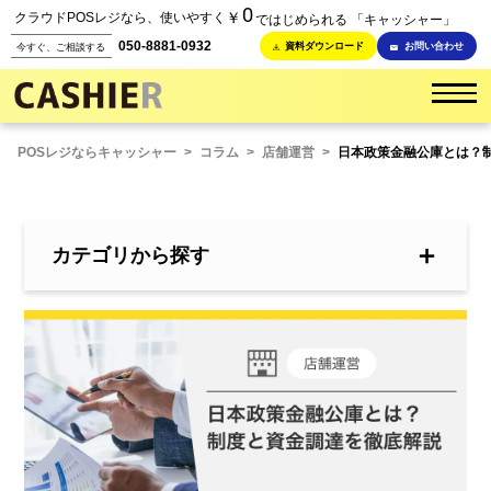
0
￥
クラウドPOSレジなら、使いやすく
ではじめられる 「キャッシャー」
050-8881-0932
資料ダウンロード
お問い合わせ
今すぐ、ご相談する
POSレジならキャッシャー
>
コラム
>
店舗運営
>
日本政策金融公庫とは？
＋
カテゴリから探す