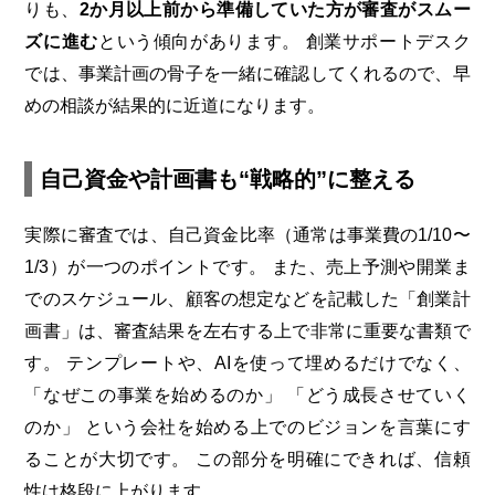
りも、
2
か月以上前から準備していた方が審査がスムー
ズに進む
という傾向があります。
創業サポートデスク
では、事業計画の骨子を一緒に確認してくれるので、早
めの相談が結果的に近道になります。
自己資金や計画書も“戦略的”に整える
実際に審査では、自己資金比率（通常は事業費の1/10〜
1/3）が一つのポイントです。
また、売上予測や開業ま
でのスケジュール、顧客の想定などを記載した「創業計
画書」は、審査結果を左右する上で非常に重要な書類で
す。
テンプレートや、AIを使って埋めるだけでなく、
「なぜこの事業を始めるのか」
「どう成長させていく
のか」
という会社を始める上でのビジョンを言葉にす
ることが大切です。
この部分を明確にできれば、信頼
性は格段に上がります。