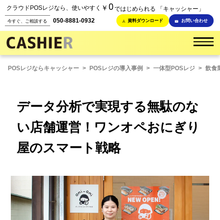
0
￥
クラウドPOSレジなら、使いやすく
ではじめられる 「キャッシャー」
050-8881-0932
資料ダウンロード
お問い合わせ
今すぐ、ご相談する
POSレジならキャッシャー
>
POSレジの導入事例
>
一体型POSレジ
>
飲食
データ分析で実現する無駄のな
い店舗運営！ワンオペおにぎり
屋のスマート戦略