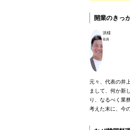
開業のきっ
洪様
役員
元々、代表の井
まして、何か新
り、なるべく業
考えた末に、今