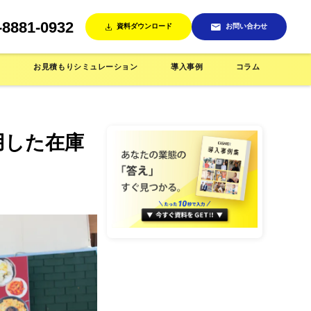
-8881-0932
資料ダウンロード
お問い合わせ
ン
お見積もりシミュレーション
導入事例
コラム
用した在庫
売機
インテリア/雑貨店で使う
省人化店舗で使う