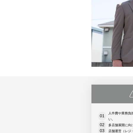
スキー場で使う
遊園地/プールで使う
美術館/博
モバイルオーダー
ハンディオーダー
モバイルオーダー
テーブルオーダー
CASHIE
R
PAYMENT
サブスクプラン
料
サブスクプラン
モバイル型決済端末
マルチ決済端末
カード型決済端末
人件費や業務負
い。
多店舗展開に向
店舗運営（レジ