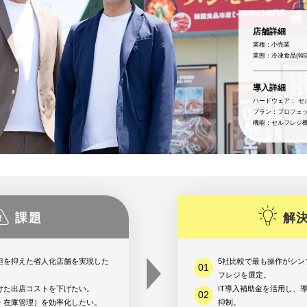
店舗詳細
物館で使う
動物園/水族館で使う
グランピング施設で使う
イベント/ライブで使う
ハンディオーダー
スマホオーダー
テーブルオーダー
スマホオーダー
業種：
小売業
業態：
冷凍食品(韓
CASHIE
R
OPERATION
CASHIE
R
EC
金プラン一覧はこちら
導入詳細
ハードウェア：
セ
プラン：
プロフェ
機能：
セルフレジ機
店舗運営代行サービス
EC機能
課題
解
担を抑えた省人化店舗を実現した
5社比較で最も操作がシンプ
フレジを選定。
けた出店コストを下げたい。
IT導入補助金を活用し、
・在庫管理）を効率化したい。
抑制。