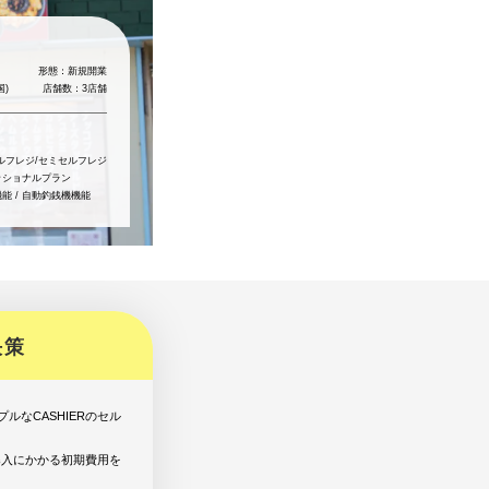
ホテル/旅館で使う
官公庁/地方自治体で使う
形態：
新規開業
国)
店舗数：
3店舗
ルフレジ/セミセルフレジ
ッショナルプラン
能 / 自動釣銭機機能
決策
ルなCASHIERのセル
導入にかかる初期費用を