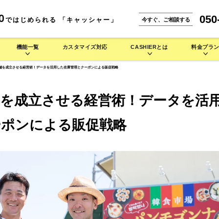
050
0
ではじめられる 「キャッシャー」
今すぐ、ご相談する
機能一覧
カスタマイズ対応
CASHIERとは
料金プラ
舗を成立させる経営術！データを活用した在庫管理とクーポンによる販促戦略
能一覧
CASHIERとは
。
な使い方をご紹介します。
IERの多彩なハードウェアラインナップをご紹介します。
舗を成立させる経営術！データを活
小売業 >
本機能
CASHIER POSが選ばれる理由
携サービス
店舗運営を徹底的にサポート
安心のシステム設計・セキュリティ
ーポンによる販促戦略
よくある質問
セミセルフレジ
タッチパネル型券売機
自動釣銭機
焼肉店で使う
バイル型POSレジ
お菓子/スイーツ店で使う
セルフレジ
タッチパネル型券売機
キッチンカーで使う
アパレルで使う
タッチパネル型券
セミセルフレジ
セミセルフレジ
その他業種 >
シス
キャッシュレス端末
周辺機器