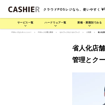
￥
クラウドPOSレジなら、使いやすく
サービス一覧
ハードウェア一覧
業種・業態別でみる
POSレジならキャッシャー
>
POSレジの導入事例
>
セルフレジ/セミセルフレジ
>
小売業
>
省人化店
サービス一覧
業種・業態別でみる
ハードウェア一覧
料金プラン
機
CASHIERの豊富な運用方法をご紹介します
業種・業態別でさまざま
CASH
省人化店
CASHIE
飲食業 >
R
POS
CASHIE
R
POS
基
連
管理とク
POSレジ
セルフレジ
D3 MINI
居酒屋で使う
モバイル型POSレジ
そば/うどん/ラーメン店で
D3 MINI
セルフレジ
レストラン/
モ
(一体型POSレジ)
使う
(一体型POSレジ)
レジャー業 >
CASHIE
R
ORDER
CASHIE
R
ORDER
自動釣銭機
オーダーエントリー
テム