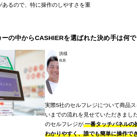
があるので、特に操作のしやすさを重
。
ーの中からCASHIERを選ばれた決め手は何
洪様
役員
実際5社のセルフレジについて商品ス
いまでの流れを見せていただきました。
のセルフレジが
一番タッチパネルの
わかりやすく、誰でも簡単に操作で