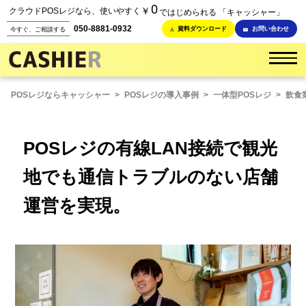
0
￥
クラウドPOSレジなら、使いやすく
ではじめられる 「キャッシャー」
050-8881-0932
資料ダウンロード
お問い合わせ
今すぐ、ご相談する
POSレジならキャッシャー
>
POSレジの導入事例
>
一体型POSレジ
>
飲食
POSレジの有線LAN接続で観光
地でも通信トラブルのない店舗
運営を実現。