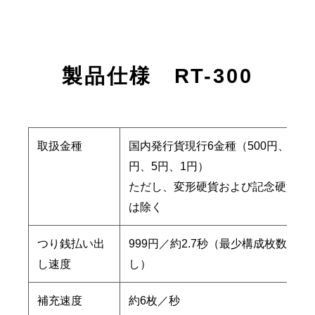
製品仕様 RT-300
取扱金種
国内発行貨現行6金種（500円、100円
円、5円、1円）
ただし、変形硬貨および記念硬貨な
は除く
つり銭払い出
999円／約2.7秒（最少構成枚数か
し速度
し）
補充速度
約6枚／秒