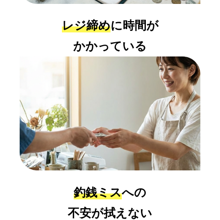
レジ締め
に時間が
かかっている
釣銭ミス
への
不安が拭えない