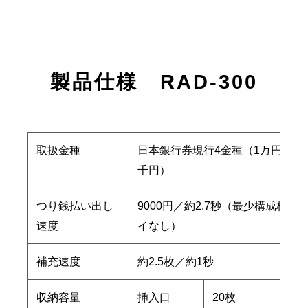
製品仕様 RAD-300
取扱金種
日本銀行券現行4金種（1万円、5
千円）
つり銭払い出し
9000円／約2.7秒（最少構成枚数
速度
イなし）
補充速度
約2.5枚／約1秒
収納容量
挿入口
20枚